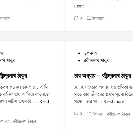
i
রা
more
n
–
P
পন্যাস
0
উপন্যাস
র
o
বী
s
ন্দ্র
t
না
e
থ
d
P
াস
উপন্যাস
ঠা
i
o
্রনাথ ঠাকুর
রবীন্দ্রনাথ ঠাকুর
n
কু
s
র
t
বীন্দ্রনাথ ঠাকুর
চার অধ্যায় – রবীন্দ্রনাথ ঠাকুর
e
রঙ্গ ০১ জ্যাঠামশায় ১ আমি
A−A+⟲ চার অধ্যায় ০১ ভূমিকা এ
d
ইতে কলিকাতায় আসিয়া কালেজে
পড়ে তার জীবনের প্রথম সূচনা বিদ্র
i
চ
চা
িলাম। শচীশ তখন বি. …
Read
মধ্যে। তার মা …
Read more
n
তু
র
P
0
উপন্যাস
,
রবীন্দ্রনাথ ঠাকুর
র
অ
o
পন্যাস
,
রবীন্দ্রনাথ ঠাকুর
ঙ্গ
ধ্যা
s
–
য়
t