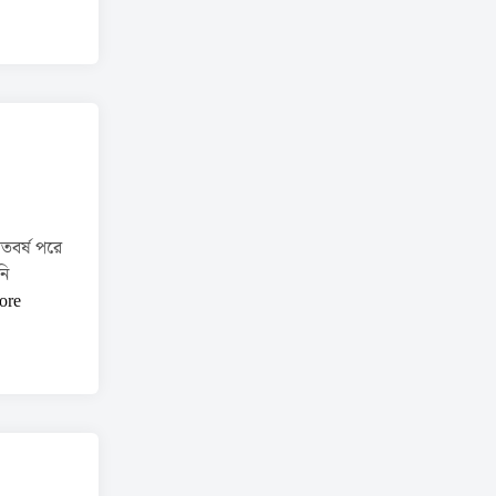
বর্ষ পরে
নি
ore