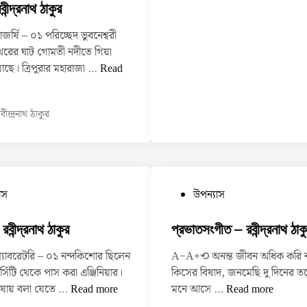
বীন্দ্রনাথ ঠাকুর
ঠা
কু
্ষি – ০১ পরিচ্ছেদ ভুবনেশ্বরী
র
াথরের ঘাট গোমতী নদীতে গিয়া
রা
াছে। ত্রিপুরার মহারাজা …
Read
জ
র্ষি
বীন্দ্রনাথ ঠাকুর
–
র
বী
ন্দ্র
না
P
াস
উপন্যাস
থ
o
ঠা
s
রবীন্দ্রনাথ ঠাকুর
প্রভাতসংগীত – রবীন্দ্রনাথ ঠাক
কু
t
র
াবরেটরি – ০১ নন্দকিশোর ছিলেন
A−A+⟲ অনন্ত জীবন অধিক করি ন
e
ার্সিটি থেকে পাস করা এঞ্জিনিয়ার।
কিসের বিষাদ, জনমেছি দু দিনের তর
d
তি
প্র
ভাষায় বলা যেতে …
Read more
মনে আসে …
Read more
i
ন
ভা