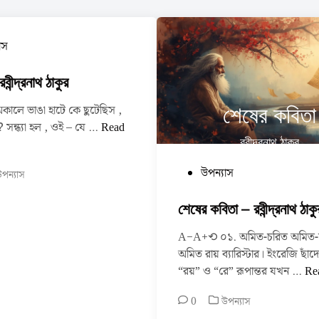
াস
বীন্দ্রনাথ ঠাকুর
শেষের কবিতা
লে ভাঙা হাটে কে ছুটেছিস ,
ক্ষ
 সন্ধ্যা হল , ওই – যে …
Read
রবীন্দ্রনাথ ঠাকুর
ণি
কা
P
উপন্যাস
পন্যাস
–
o
র
s
শেষের কবিতা – রবীন্দ্রনাথ ঠাকু
বী
t
ন্দ্র
A−A+⟲ ০১. অমিত-চরিত অমিত-
e
না
অমিত রায় ব্যারিস্টার। ইংরেজি ছাঁদ
d
থ
শে
“রয়” ও “রে” রূপান্তর যখন …
Re
i
ঠা
ষে
n
কু
P
0
উপন্যাস
র
র
o