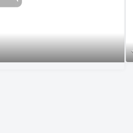
শে
কব
রবীন্দ
ঠাকুর