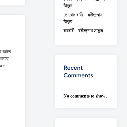
ঠাকুর
চোখের বালি – রবীন্দ্রনাথ
ঠাকুর
রাজর্ষি – রবীন্দ্রনাথ ঠাকুর
র আইন-
কাহারো
ore
Recent
Comments
No comments to show.