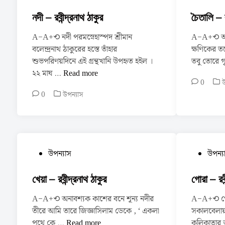
o
o
n
n
না
s
s
নদী – রবীন্দ্রনাথ ঠাকুর
চৈতালি – র
থ
t
t
ঠা
A−A+⟲ নদী পরমস্নেহাস্পদ শ্রীমান
A−A+⟲ অজ্ঞ
e
e
কু
বলেন্দ্রনাথ ঠাকুরের হস্তে তাঁহার
ক্ষণিকের ত
d
d
র
শুভপরিণয়দিনে এই গ্রন্থখানি উপহৃত হইল ।
তবু তোরে 
i
i
ন
২২ মাঘ …
Read more
n
n
P
0
উ
দী
o
P
0
উপন্যাস
–
s
o
র
t
s
বী
e
t
ন্দ্র
d
e
না
i
d
P
P
উপন্যাস
উপন্য
n
থ
i
o
o
n
ঠা
s
s
খেয়া – রবীন্দ্রনাথ ঠাকুর
গোরা – রবী
কু
t
t
র
A−A+⟲ অনাবশ্যক কাশের বনে শূন্য নদীর
A−A+⟲ গোর
e
e
তীরে আমি তারে জিজ্ঞাসিলাম ডেকে , ‘ একলা
সকালবেলায় ম
d
d
খে
পথে কে …
Read more
কলিকাতার 