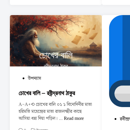
চোখের বালি
রবীন্দ্রনাথ ঠাকুর
P
উপন্যাস
o
s
চোখের বালি – রবীন্দ্রনাথ ঠাকুর
t
A−A+⟲ চোখের বালি ০১ ১ বিনোদিনীর মাতা
e
হরিমতি মহেন্দ্রের মাতা রাজলক্ষ্মীর কাছে
d
চো
আসিয়া ধন্না দিয়া পড়িল। …
Read more
P
রবীন্দ
i
খে
o
n