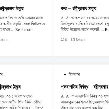
o
n
ন্দ্র
ঠা
s
বীন্দ্রনাথ ঠাকুর
কথা – রবীন্দ্রনাথ ঠাকুর
না
কু
t
থ
র
াত বিশ্ব জন্মেছি তোমার মাঝে
A−A+⟲ অপমান-বর ভক্তমাল ভক্ত
e
ঠা
রে অসীম প্রকৃতি! সরল বিশ্বাসভরে
সিদ্ধপুরুষ খ্যাতি রটিয়াছে দেশে । ক
d
কু
চৈ
ক
গৃহ ব’লে …
Read more
ঘিরিয়া দাঁড়ালো লাখো নরনারী …
Re
i
র
তা
থা
n
P
পন্যাস
0
উপন্যাস
লি
–
o
–
র
s
র
বী
t
বী
ন্দ্র
e
ন্দ্র
না
d
না
থ
i
P
াস
উপন্যাস
n
থ
ঠা
o
ঠা
কু
s
ন্দ্রনাথ ঠাকুর
প্রজাপতির নির্বন্ধ – রবীন্দ্রনাথ
কু
র
t
র
া ০১ ১ শ্রাবণ মাসের
A−A+⟲ প্রজাপতির নির্বন্ধ ০১ প্রথ
e
েঘ কাটিয়া গিয়া নির্মল রৌদ্রে
অক্ষয়কুমারের শ্বশুর হিন্দুসমাজে ছিল
d
গো
আকাশ ভরিয়া গিয়াছে। …
Read
তাঁহার চালচলন অত্যন্ত নব্য ছিল। 