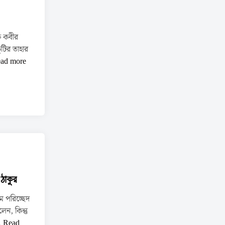
 কবীর
ুটির তাহার
ad more
 ঠাকুর
ম পরিচ্ছেদ
েন, কিন্তু
প্র
…
Read