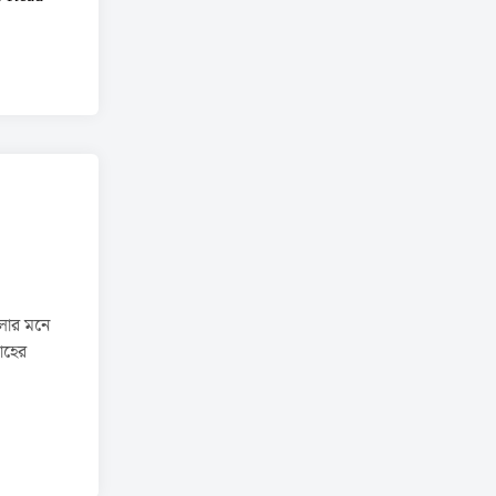
জা
প
তি
র
নি
র্ব
ন্ধ
–
র
বী
ন্দ্র
না
লার মনে
থ
োহের
ঠা
কু
র