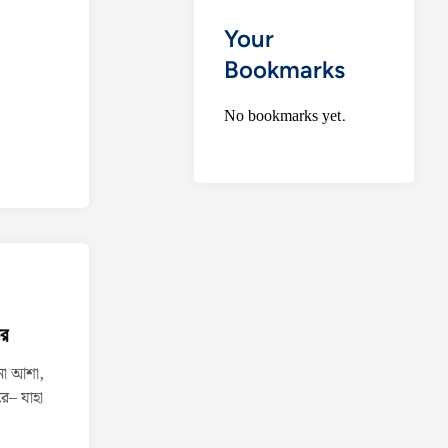
Your
Bookmarks
No bookmarks yet.
ুর
া আশা,
ে– যাহা