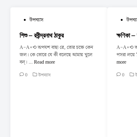
P
P
উপন্যাস
উপন্য
o
o
s
s
শিশু – রবীন্দ্রনাথ ঠাকুর
ক্ষণিকা – র
t
t
A−A+⟲ অপযশ বাছা রে, তোর চক্ষে কেন
A−A+⟲ অকা
e
e
জল। কে তোরে যে কী বলেছে আমায় খুলে
পসরা লয়ে ?
d
d
শি
বল্‌। …
Read more
more
i
i
শু
n
n
P
P
0
উপন্যাস
0
উ
–
o
o
র
s
s
বী
t
t
ন্দ্র
e
e
না
d
d
থ
i
i
n
n
ঠা
কু
র