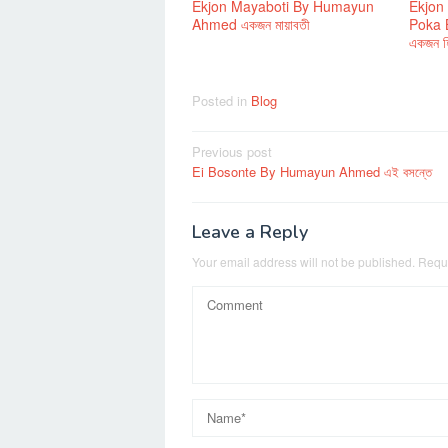
Ekjon Mayaboti By Humayun
Ekjon 
Ahmed একজন মায়াবতী
Poka
একজন হি
Posted in
Blog
Post
Previous post
Ei Bosonte By Humayun Ahmed এই বসন্তে
navigation
Leave a Reply
Your email address will not be published.
Requi