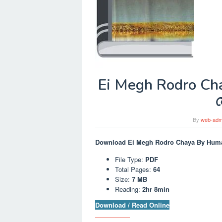
Ei Megh Rodro C
ম
By
web-adm
Download Ei Megh Rodro Chaya By Humayu
File Type:
PDF
Total Pages:
64
Size:
7 MB
Reading:
2hr 8min
Download / Read Online