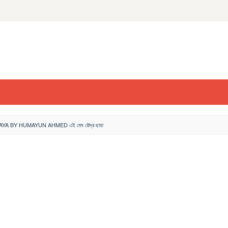
 BY HUMAYUN AHMED এই মেঘ রৌদ্র ছায়া